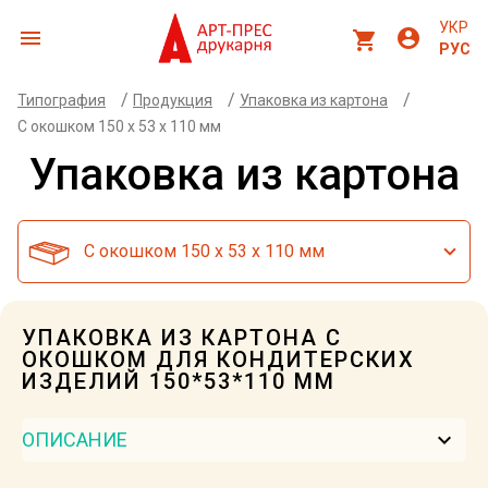
УКР
menu
account_circle
shopping_cart
РУС
/
/
/
Типография
Продукция
Упаковка из картона
С окошком 150 x 53 x 110 мм
Упаковка из картона
С окошком 150 x 53 x 110 мм
УПАКОВКА ИЗ КАРТОНА С
ОКОШКОМ ДЛЯ КОНДИТЕРСКИХ
ИЗДЕЛИЙ 150*53*110 ММ
keyboard_arrow_down
ОПИСАНИЕ