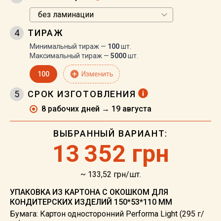
4
ТИРАЖ
Минимальный тираж —
100
шт.
Максимальный тираж —
5000
шт.
add_circle
100
Изменить
5
СРОК ИЗГОТОВЛЕНИЯ
8 рабочих дней → 19 августа
ВЫБРАННЫЙ ВАРИАНТ:
13
352 грн
~ 133,52 грн/шт.
УПАКОВКА ИЗ КАРТОНА С ОКОШКОМ ДЛЯ
КОНДИТЕРСКИХ ИЗДЕЛИЙ 150*53*110 ММ
Бумага: Картон односторонний Performa Light (295 г/