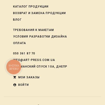
КАТАЛОГ ПРОДУКЦИИ
ВОЗВРАТ И ЗАМЕНА ПРОДУКЦИИ
БЛОГ
ТРЕБОВАНИЯ К МАКЕТАМ
УСЛОВИЯ РАЗРАБОТКИ ДИЗАЙНА
ОПЛАТА
050 361 87 70
INFO@ART-PRESS.COM.UA
КНОПКА
ЛОЦМАНСКИЙ СПУСК 10А, ДНЕПР
ЗВ'ЯЗКУ
shopping_cart
МОИ ЗАКАЗЫ
account_circle
ВОЙТИ