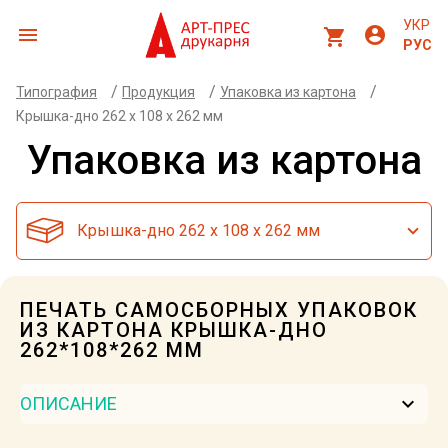
УКР
menu
account_circle
shopping_cart
РУС
/
/
/
Типография
Продукция
Упаковка из картона
Крышка-дно 262 x 108 x 262 мм
Упаковка из картона
Крышка-дно 262 x 108 x 262 мм
ПЕЧАТЬ САМОСБОРНЫХ УПАКОВОК
ИЗ КАРТОНА КРЫШКА-ДНО
262*108*262 ММ
keyboard_arrow_down
ОПИСАНИЕ