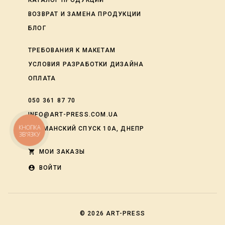
КАТАЛОГ ПРОДУКЦИИ
ВОЗВРАТ И ЗАМЕНА ПРОДУКЦИИ
БЛОГ
ТРЕБОВАНИЯ К МАКЕТАМ
УСЛОВИЯ РАЗРАБОТКИ ДИЗАЙНА
ОПЛАТА
050 361 87 70
INFO@ART-PRESS.COM.UA
КНОПКА
ЛОЦМАНСКИЙ СПУСК 10А, ДНЕПР
ЗВ'ЯЗКУ
shopping_cart
МОИ ЗАКАЗЫ
account_circle
ВОЙТИ
© 2026
ART-PRESS