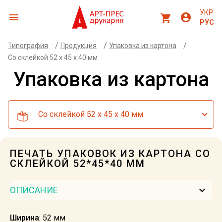
УКР
menu
account_circle
shopping_cart
РУС
/
/
/
Типография
Продукция
Упаковка из картона
Со склейкой 52 x 45 x 40 мм
Упаковка из картона
Со склейкой 52 x 45 x 40 мм
ПЕЧАТЬ УПАКОВОК ИЗ КАРТОНА СО
СКЛЕЙКОЙ 52*45*40 ММ
keyboard_arrow_down
ОПИСАНИЕ
Ширина
: 52 мм