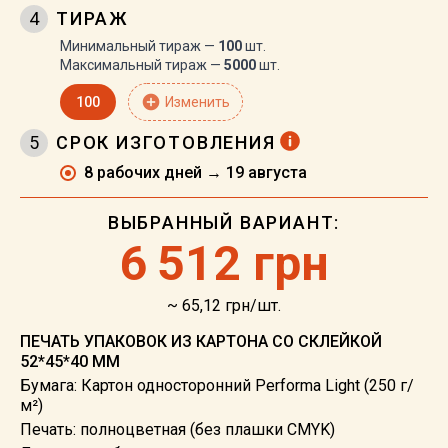
4
ТИРАЖ
Минимальный тираж —
100
шт.
Максимальный тираж —
5000
шт.
add_circle
100
Изменить
5
СРОК ИЗГОТОВЛЕНИЯ
8 рабочих дней → 19 августа
ВЫБРАННЫЙ ВАРИАНТ:
6
512 грн
~ 65,12 грн/шт.
ПЕЧАТЬ УПАКОВОК ИЗ КАРТОНА СО СКЛЕЙКОЙ
52*45*40 ММ
Бумага: Картон односторонний Performa Light (250 г/
м²)
Печать: полноцветная (без плашки CMYK)