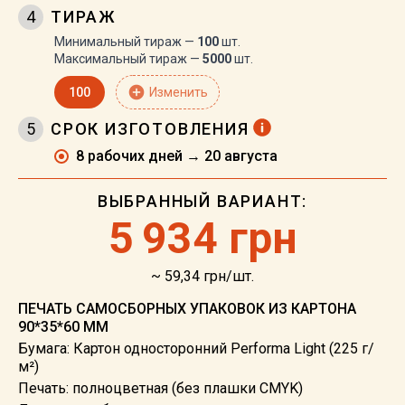
4
ТИРАЖ
Минимальный тираж —
100
шт.
Максимальный тираж —
5000
шт.
add_circle
100
Изменить
5
СРОК ИЗГОТОВЛЕНИЯ
8 рабочих дней → 20 августа
ВЫБРАННЫЙ ВАРИАНТ:
5
934 грн
~ 59,34 грн/шт.
ПЕЧАТЬ САМОСБОРНЫХ УПАКОВОК ИЗ КАРТОНА
90*35*60 ММ
Бумага: Картон односторонний Performa Light (225 г/
м²)
Печать: полноцветная (без плашки CMYK)