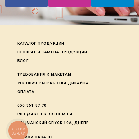
КАТАЛОГ ПРОДУКЦИИ
ВОЗВРАТ И ЗАМЕНА ПРОДУКЦИИ
БЛОГ
ТРЕБОВАНИЯ К МАКЕТАМ
УСЛОВИЯ РАЗРАБОТКИ ДИЗАЙНА
ОПЛАТА
050 361 87 70
INFO@ART-PRESS.COM.UA
ЛОЦМАНСКИЙ СПУСК 10А, ДНЕПР
КНОПКА
ЗВ'ЯЗКУ
shopping_cart
МОИ ЗАКАЗЫ