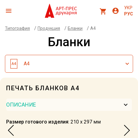
УКР
menu
account_circle
shopping_cart
РУС
/
/
/
Типография
Продукция
Бланки
А4
Бланки
А4
ПЕЧАТЬ БЛАНКОВ А4
keyboard_arrow_down
ОПИСАНИЕ
Размер готового изделия
: 210 х 297 мм