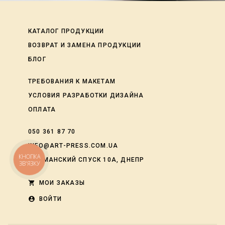
КАТАЛОГ ПРОДУКЦИИ
ВОЗВРАТ И ЗАМЕНА ПРОДУКЦИИ
БЛОГ
ТРЕБОВАНИЯ К МАКЕТАМ
УСЛОВИЯ РАЗРАБОТКИ ДИЗАЙНА
ОПЛАТА
050 361 87 70
INFO@ART-PRESS.COM.UA
КНОПКА
ЛОЦМАНСКИЙ СПУСК 10А, ДНЕПР
ЗВ'ЯЗКУ
shopping_cart
МОИ ЗАКАЗЫ
account_circle
ВОЙТИ