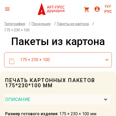
УКР
menu
account_circle
shopping_cart
РУС
/
/
/
Типография
Продукция
Пакеты из картона
175 × 230 × 100
Пакеты из картона
175 × 230 × 100
ПЕЧАТЬ КАРТОННЫХ ПАКЕТОВ
175*230*100 ММ
keyboard_arrow_down
ОПИСАНИЕ
Размер готового изделия
: 175 × 230 × 100 мм