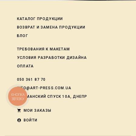
КАТАЛОГ ПРОДУКЦИИ
ВОЗВРАТ И ЗАМЕНА ПРОДУКЦИИ
БЛОГ
ТРЕБОВАНИЯ К МАКЕТАМ
УСЛОВИЯ РАЗРАБОТКИ ДИЗАЙНА
ОПЛАТА
050 361 87 70
INFO@ART-PRESS.COM.UA
КНОПКА
ЛОЦМАНСКИЙ СПУСК 10А, ДНЕПР
ЗВ'ЯЗКУ
shopping_cart
МОИ ЗАКАЗЫ
account_circle
ВОЙТИ