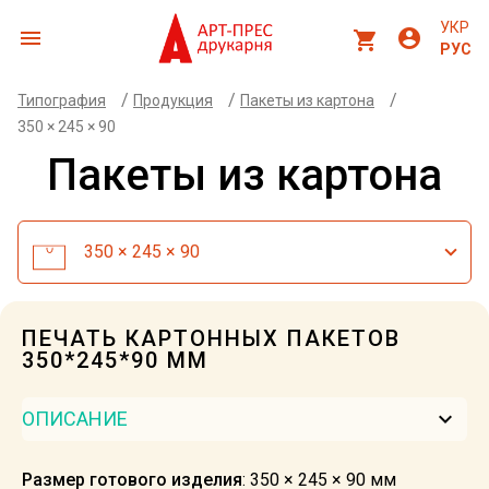
УКР
menu
account_circle
shopping_cart
РУС
/
/
/
Типография
Продукция
Пакеты из картона
350 × 245 × 90
Пакеты из картона
350 × 245 × 90
ПЕЧАТЬ КАРТОННЫХ ПАКЕТОВ
350*245*90 ММ
keyboard_arrow_down
ОПИСАНИЕ
Размер готового изделия
: 350 × 245 × 90 мм