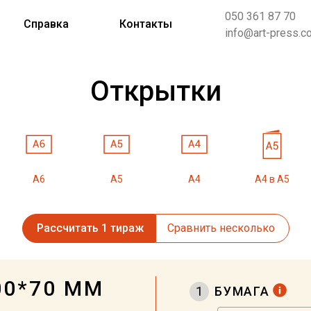
050 361 87 70
Справка
Контакты
info@art-press.c
Открытки
А6
А5
А4
А4 в А5
Рассчитать 1 тираж
Сравнить несколько
00*70 ММ
1
БУМАГА