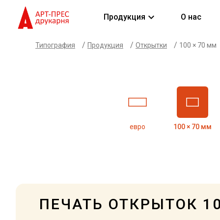
keyboard_arrow_down
Продукция
О нас
/
/
/
Типография
Продукция
Открытки
100 × 70 мм
евро
100 × 70 мм
ПЕЧАТЬ ОТКРЫТОК 1