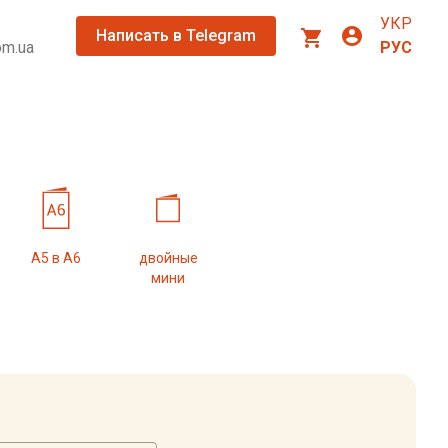
УКР
account_circle
shopping_cart
Написать в Telegram
om.ua
РУС
А5 в А6
двойные
мини