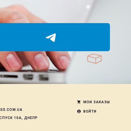
shopping_cart
МОИ ЗАКАЗЫ
ESS.COM.UA
account_circle
ВОЙТИ
СПУСК 10А, ДНЕПР