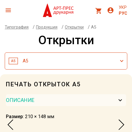
УКР
menu
account_circle
shopping_cart
РУС
/
/
/
Типография
Продукция
Открытки
А5
Открытки
А5
ПЕЧАТЬ ОТКРЫТОК А5
keyboard_arrow_down
ОПИСАНИЕ
Размер
: 210 × 148 мм