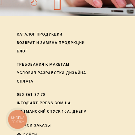
КАТАЛОГ ПРОДУКЦИИ
ВОЗВРАТ И ЗАМЕНА ПРОДУКЦИИ
БЛОГ
ТРЕБОВАНИЯ К МАКЕТАМ
УСЛОВИЯ РАЗРАБОТКИ ДИЗАЙНА
ОПЛАТА
050 361 87 70
INFO@ART-PRESS.COM.UA
ЛОЦМАНСКИЙ СПУСК 10А, ДНЕПР
КНОПКА
ЗВ'ЯЗКУ
shopping_cart
МОИ ЗАКАЗЫ