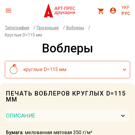
УКР
menu
account_circle
shopping_cart
РУС
/
/
/
Типография
Продукция
Воблеры
Круглые D=115 мм
Воблеры
круглые D=115 мм
ПЕЧАТЬ ВОБЛЕРОВ КРУГЛЫХ D=115
ММ
keyboard_arrow_down
ОПИСАНИЕ
Бумага
: мелованная матовая 350 г/м²