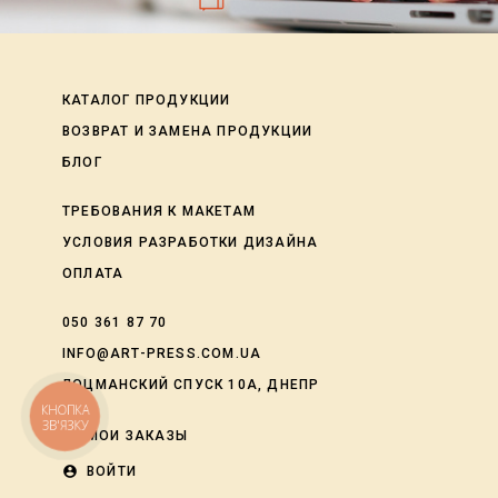
КАТАЛОГ ПРОДУКЦИИ
ВОЗВРАТ И ЗАМЕНА ПРОДУКЦИИ
БЛОГ
ТРЕБОВАНИЯ К МАКЕТАМ
УСЛОВИЯ РАЗРАБОТКИ ДИЗАЙНА
ОПЛАТА
050 361 87 70
INFO@ART-PRESS.COM.UA
ЛОЦМАНСКИЙ СПУСК 10А, ДНЕПР
КНОПКА
ЗВ'ЯЗКУ
shopping_cart
МОИ ЗАКАЗЫ
account_circle
ВОЙТИ