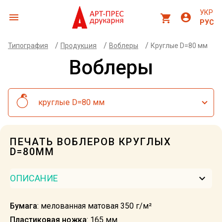
УКР
menu
account_circle
shopping_cart
РУС
/
/
/
Типография
Продукция
Воблеры
Круглые D=80 мм
Воблеры
круглые D=80 мм
ПЕЧАТЬ ВОБЛЕРОВ КРУГЛЫХ
D=80ММ
keyboard_arrow_down
ОПИСАНИЕ
Бумага
: мелованная матовая 350 г/м²
Пластиковая ножка
: 165 мм