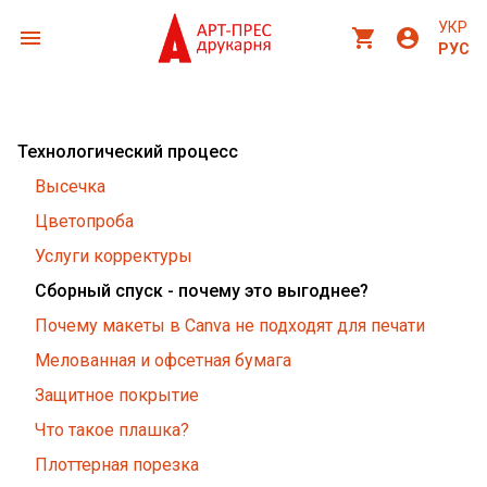
УКР
menu
shopping_cart
account_circle
РУС
Технологический процесс
Высечка
Цветопроба
Услуги корректуры
Сборный спуск - почему это выгоднее?
Почему макеты в Canva не подходят для печати
Мелованная и офсетная бумага
Защитное покрытие
Что такое плашка?
Плоттерная порезка