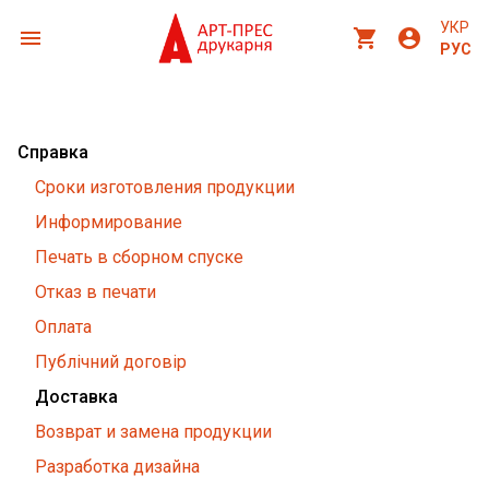
УКР
menu
shopping_cart
account_circle
РУС
Справка
Сроки изготовления продукции
Информирование
Печать в сборном спуске
Отказ в печати
Оплата
Публічний договір
Доставка
Возврат и замена продукции
Разработка дизайна