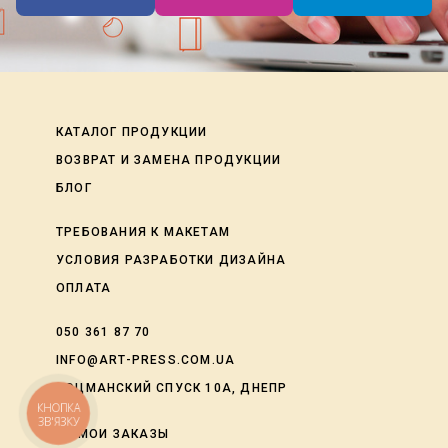
КАТАЛОГ ПРОДУКЦИИ
ВОЗВРАТ И ЗАМЕНА ПРОДУКЦИИ
БЛОГ
ТРЕБОВАНИЯ К МАКЕТАМ
УСЛОВИЯ РАЗРАБОТКИ ДИЗАЙНА
ОПЛАТА
050 361 87 70
INFO@ART-PRESS.COM.UA
ЛОЦМАНСКИЙ СПУСК 10А, ДНЕПР
КНОПКА
ЗВ'ЯЗКУ
shopping_cart
МОИ ЗАКАЗЫ