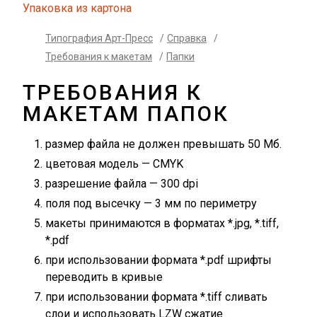
Упаковка из картона
Типография Арт-Пресс
/
Справка
/
Требования к макетам
/
Папки
ТРЕБОВАНИЯ К
МАКЕТАМ ПАПОК
размер файла не должен превышать 50 Мб.
цветовая модель — CMYK
разрешение файла — 300 dpi
поля под высечку — 3 мм по периметру
макеты принимаются в форматах *.jpg, *.tiff,
*.pdf
при использовании формата *.pdf шрифты
переводить в кривые
при использовании формата *.tiff сливать
слои и использовать LZW сжатие