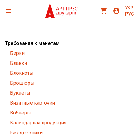
УКР
menu
shopping_cart
account_circle
РУС
Требования к макетам
Бирки
Бланки
Блокноты
Брошюры
Буклеты
Визитные карточки
Воблеры
Календарная продукция
Ежедневники