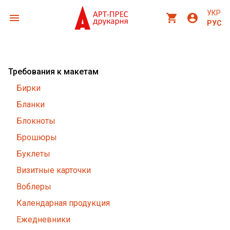
УКР
menu
shopping_cart
account_circle
РУС
Требования к макетам
Бирки
Бланки
Блокноты
Брошюры
Буклеты
Визитные карточки
Воблеры
Календарная продукция
Ежедневники