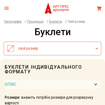
menu
shopping_cart
/
/
/
Типографія
Продукція
Буклети
Свій розмір
Буклети
свій розмір
БУКЛЕТИ ІНДИВІДУАЛЬНОГО
ФОРМАТУ
keyboard_arrow_down
ОПИС
Розміри
: вкажіть потрібні розміри для розрахунку
вартості