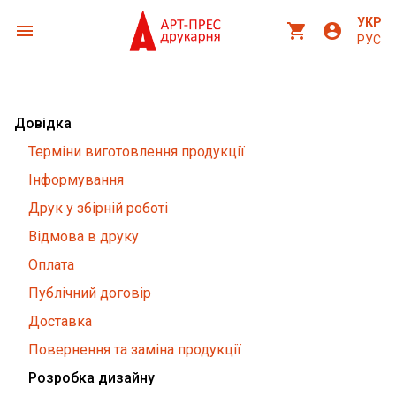
УКР
menu
shopping_cart
account_circle
РУС
Довідка
Терміни виготовлення продукції
Інформування
Друк у збірній роботі
Відмова в друку
Оплата
Публічний договір
Доставка
Повернення та заміна продукції
Розробка дизайну