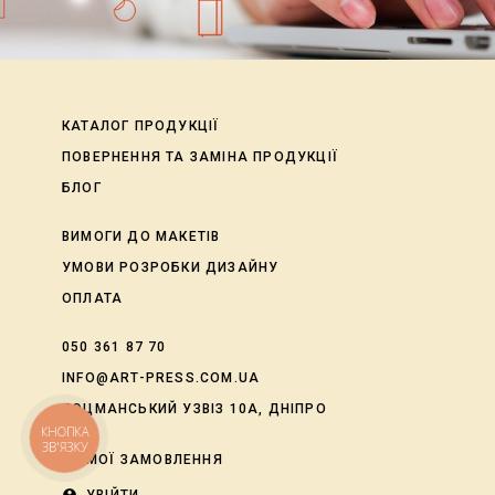
КАТАЛОГ ПРОДУКЦІЇ
ПОВЕРНЕННЯ ТА ЗАМІНА ПРОДУКЦІЇ
БЛОГ
ВИМОГИ ДО МАКЕТІВ
УМОВИ РОЗРОБКИ ДИЗАЙНУ
ОПЛАТА
050 361 87 70
INFO@ART-PRESS.COM.UA
ЛОЦМАНСЬКИЙ УЗВІЗ 10А, ДНІПРО
КНОПКА
ЗВ'ЯЗКУ
shopping_cart
МОЇ ЗАМОВЛЕННЯ