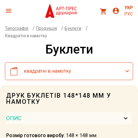
УКР
menu
account_circle
shopping_cart
РУС
/
/
/
Типографія
Продукція
Буклети
Квадратні в намотку
Буклети
квадратні в намотку
ДРУК БУКЛЕТІВ 148*148 ММ У
НАМОТКУ
keyboard_arrow_down
ОПИС
Розмір готового виробу
: 148 × 148 мм