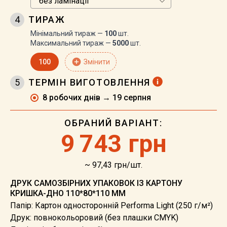
4
ТИРАЖ
Мінімальний тираж —
100
шт.
Максимальний тираж —
5000
шт.
add_circle
100
Змінити
5
ТЕРМІН ВИГОТОВЛЕННЯ
8 робочих днів → 19 серпня
ОБРАНИЙ ВАРІАНТ:
9
743 грн
~ 97,43 грн/шт.
ДРУК САМОЗБІРНИХ УПАКОВОК ІЗ КАРТОНУ
КРИШКА-ДНО 110*80*110 ММ
Папір: Картон односторонній Performa Light (250 г/м²)
Друк: повнокольоровий (без плашки CMYK)