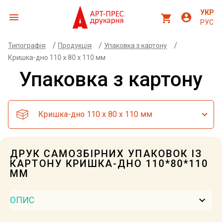
УКР
menu
account_circle
shopping_cart
РУС
/
/
/
Типографія
Продукція
Упаковка з картону
Кришка-дно 110 х 80 х 110 мм
Упаковка з картону
Кришка-дно 110 х 80 х 110 мм
ДРУК САМОЗБІРНИХ УПАКОВОК ІЗ
КАРТОНУ КРИШКА-ДНО 110*80*110
ММ
keyboard_arrow_down
ОПИС