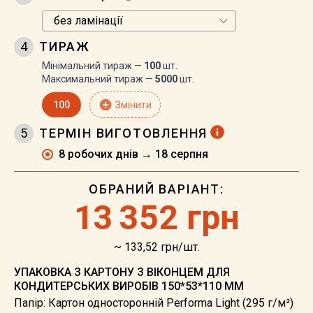
4
ТИРАЖ
Мінімальний тираж —
100
шт.
Максимальний тираж —
5000
шт.
add_circle
100
Змінити
5
ТЕРМІН ВИГОТОВЛЕННЯ
8 робочих днів → 18 серпня
ОБРАНИЙ ВАРІАНТ:
13
352 грн
~ 133,52 грн/шт.
УПАКОВКА З КАРТОНУ З ВІКОНЦЕМ ДЛЯ
КОНДИТЕРСЬКИХ ВИРОБІВ 150*53*110 ММ
Папір: Картон односторонній Performa Light (295 г/м²)