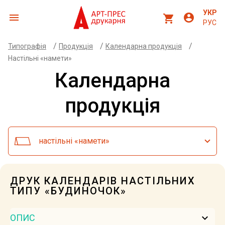
УКР
menu
account_circle
shopping_cart
РУС
/
/
/
Типографія
Продукція
Календарна продукція
Настільні «намети»
Календарна
продукція
настільні «намети»
ДРУК КАЛЕНДАРІВ НАСТІЛЬНИХ
ТИПУ «БУДИНОЧОК»
keyboard_arrow_down
ОПИС