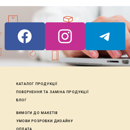
Особливості нашої продукції
КАТАЛОГ ПРОДУКЦІЇ
Виготовлення настільних календарів типу
ПОВЕРНЕННЯ ТА ЗАМІНА ПРОДУКЦІЇ
будиночок
можливе на двох видах паперів:
БЛОГ
Картон щільністю 230 г/м² — цей варіант
ВИМОГИ ДО МАКЕТІВ
підходить для стандартних завдань і
УМОВИ РОЗРОБКИ ДИЗАЙНУ
забезпечує оптимальне співвідношення ціни
ОПЛАТА