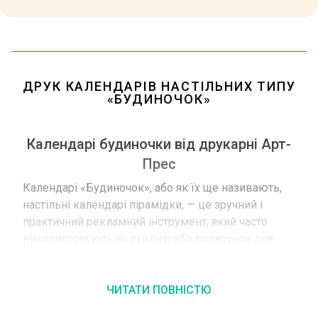
ДРУК КАЛЕНДАРІВ НАСТІЛЬНИХ ТИПУ
«БУДИНОЧОК»
Календарі будиночки від друкарні Арт-
Прес
Календарі «Будиночок», або як їх ще називають,
настільні календарі пірамідки, — це зручний і
практичний рекламний інструмент, який часто
використовують як сувенір або подарунок для
клієнтів і партнерів. У друкарні Арт-Прес ми
пропонуємо друк настільних календарів
будиночків з високою якістю і за доступними
ЧИТАТИ ПОВНІСТЮ
цінами.