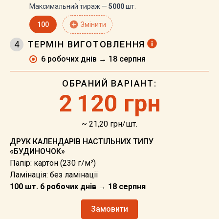
Максимальний тираж —
5000
шт.
add_circle
100
Змінити
4
ТЕРМІН ВИГОТОВЛЕННЯ
6 робочих днів → 18 серпня
ОБРАНИЙ ВАРІАНТ:
2
120 грн
~ 21,20 грн/шт.
ДРУК КАЛЕНДАРІВ НАСТІЛЬНИХ ТИПУ
«БУДИНОЧОК»
Папір: картон (230 г/м²)
Ламінація: без ламінації
100 шт. 6 робочих днів → 18 серпня
Замовити