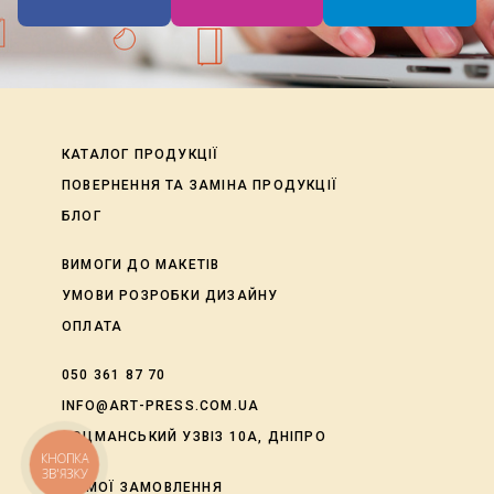
КАТАЛОГ ПРОДУКЦІЇ
ПОВЕРНЕННЯ ТА ЗАМІНА ПРОДУКЦІЇ
БЛОГ
ВИМОГИ ДО МАКЕТІВ
УМОВИ РОЗРОБКИ ДИЗАЙНУ
ОПЛАТА
050 361 87 70
INFO@ART-PRESS.COM.UA
ЛОЦМАНСЬКИЙ УЗВІЗ 10А, ДНІПРО
КНОПКА
ЗВ'ЯЗКУ
shopping_cart
МОЇ ЗАМОВЛЕННЯ