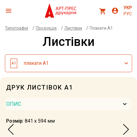
УКР
menu
account_circle
shopping_cart
РУС
/
/
/
Типографія
Продукція
Листівки
Плакати А1
Листівки
плакати А1
ДРУК ЛИСТІВОК А1
keyboard_arrow_down
ОПИС
Розмір
: 841 х 594 мм