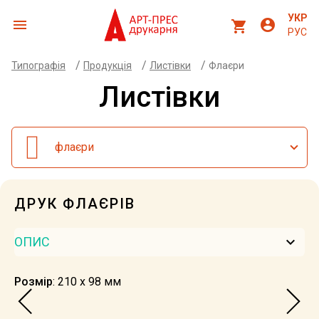
УКР
menu
account_circle
shopping_cart
РУС
/
/
/
Типографія
Продукція
Листівки
Флаєри
Листівки
флаєри
ДРУК ФЛАЄРІВ
keyboard_arrow_down
ОПИС
Розмір
: 210 х 98 мм