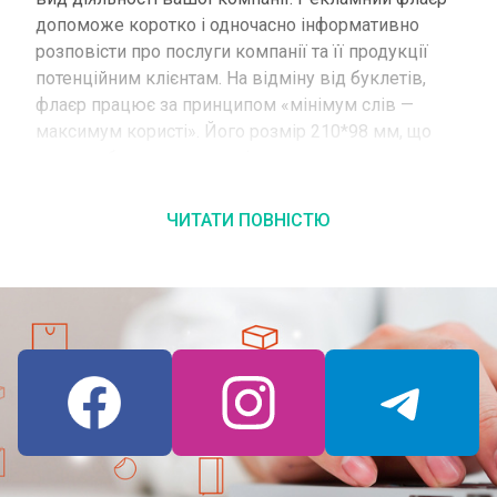
допоможе коротко і одночасно інформативно
розповісти про послуги компанії та її продукції
потенційним клієнтам. На відміну від буклетів,
флаєр працює за принципом «мінімум слів —
максимум користі». Його розмір 210*98 мм, що
значно обмежує можливість переповнення
зайвою інформацією.
ЧИТАТИ ПОВНІСТЮ
Друк флаєрів: особливості, переваги
Листівка-флаєр відноситься до найпростіших
виробів у поліграфії, оскільки не вимагає складної
післядрукарської обробки. У той же час листівка
несе в собі величезну цінність для компанії. З її
допомогою ви легко сповістите клієнтів про зміни
в лінійці продукції та новинках компанії. Листівки
друкуються на крейдованих глянцевих та матових
паперах, а також на офсетних паперах.