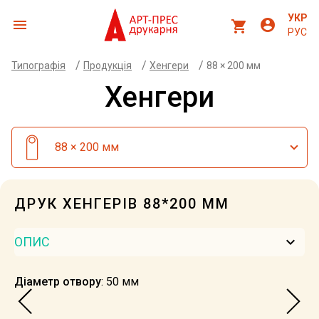
УКР
menu
account_circle
shopping_cart
РУС
/
/
/
Типографія
Продукція
Хенгери
88 × 200 мм
Хенгери
88 × 200 мм
ДРУК ХЕНГЕРІВ 88*200 ММ
keyboard_arrow_down
ОПИС
Діаметр отвору
: 50 мм