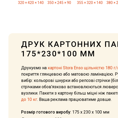
320 × 420 × 140
350 × 245 × 90
355 × 320 × 140
380 × 
ДРУК КАРТОННИХ ПА
175*230*100 ММ
Друкуємо на
картоні Stora Enso щільністю 180 г/
покриття глянцевою або матовою ламінацією. Ру
вибір: кольорові шнурки або репсові стрічки (біл
стрічками обов'язково встановлюються люверси
вузлики. Пакети з картону більш міцні ніж пакет
до 10 кг
. Ваша реклама працюватиме довше.
Розмір готового виробу
: 175 х 230 х 100 мм