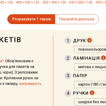
245 × 135
400 × 430 × 120
420 × 300 × 120
430 × 360 × 130
500 × 
Розрахувати 1 тираж
Порівняти декілька
КЕТІВ
1
ДРУК
2
ЛАМІНАЦІЯ
м²
. Обов'язковим є
чки для пакетів на
і, чорні). З репсовими
3
ПАПІР
. Кріплення ручок на
и з паперу,
витримують
4
РУЧКИ