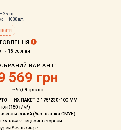
 —
25
шт.
аж —
1000
шт.
інити
ОТОВЛЕННЯ
в → 18 серпня
ОБРАНИЙ ВАРІАНТ:
9
569 грн
~ 95,69 грн/шт.
РТОННИХ ПАКЕТІВ 175*230*100 ММ
тон (180 г/м²)
внокольоровий (без плашки CMYK)
: матова з лицьової сторони
нурки без люверс