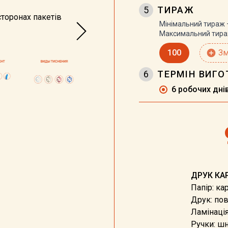
5
ТИРАЖ
сторонах пакетів
Мінімальний тираж
Максимальний тир
100
add_circle
Зм
6
ТЕРМІН ВИГ
6 робочих дні
ДРУК КА
Папір: кар
Друк: по
Ламінація
Ручки: ш