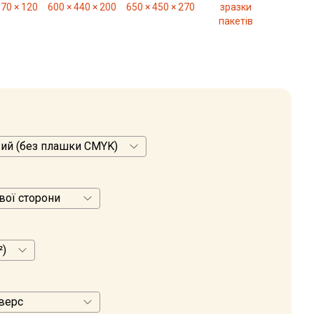
370 × 120
600 × 440 × 200
650 × 450 × 270
зразки
пакетів