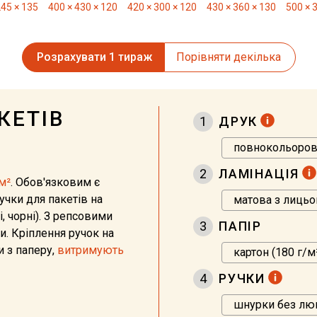
245 × 135
400 × 430 × 120
420 × 300 × 120
430 × 360 × 130
500 × 
Розрахувати 1 тираж
Порівняти декілька
КЕТІВ
1
ДРУК
2
ЛАМІНАЦІЯ
м²
. Обов'язковим є
чки для пакетів на
і, чорні). З репсовими
3
ПАПІР
. Кріплення ручок на
и з паперу,
витримують
4
РУЧКИ