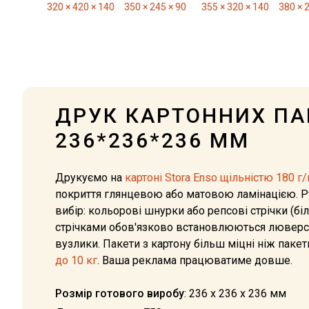
320 × 420 × 140
350 × 245 × 90
355 × 320 × 140
380 × 
ДРУК КАРТОННИХ ПА
236*236*236 ММ
Друкуємо на
картоні Stora Enso щільністю 180 г/
покриття глянцевою або матовою ламінацією. Ру
вибір: кольорові шнурки або репсові стрічки (біл
стрічками обов'язково встановлюються люверси
вузлики. Пакети з картону більш міцні ніж пакет
до 10 кг
. Ваша реклама працюватиме довше.
Розмір готового виробу
: 236 х 236 х 236 мм