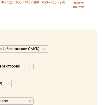
370 × 120
600 × 440 × 200
650 × 450 × 270
зразки
пакетів