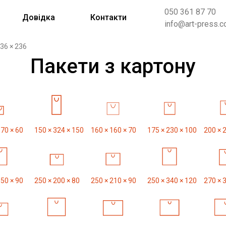
050 361 87 70
Довідка
Контакти
info@art-press.c
236 × 236
Пакети з картону
170 × 60
150 × 324 × 150
160 × 160 × 70
175 × 230 × 100
200 × 
350 × 90
250 × 200 × 80
250 × 210 × 90
250 × 340 × 120
270 × 