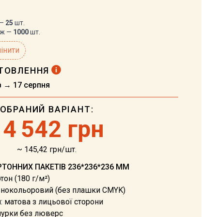
 —
25
шт.
аж —
1000
шт.
інити
ОТОВЛЕННЯ
в → 17 серпня
ОБРАНИЙ ВАРІАНТ:
14
542 грн
~ 145,42 грн/шт.
РТОННИХ ПАКЕТІВ 236*236*236 ММ
тон (180 г/м²)
внокольоровий (без плашки CMYK)
: матова з лицьової сторони
нурки без люверс