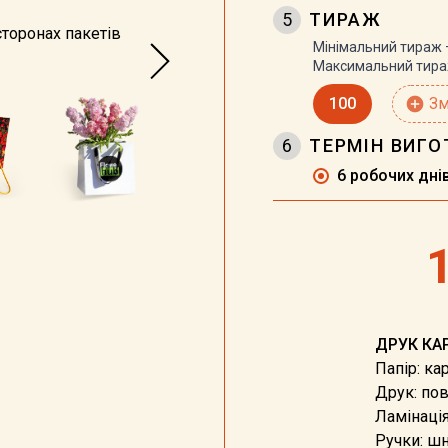
5
ТИРАЖ
сторонах пакетів
Мінімальний тираж
Максимальний тир
100
add_circle
Зм
6
ТЕРМІН ВИГ
6 робочих дні
ДРУК КА
Папір: кар
Друк: по
Ламінація
Ручки: ш