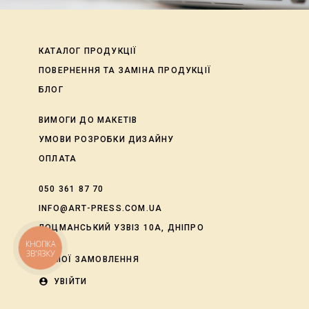
КАТАЛОГ ПРОДУКЦІЇ
ПОВЕРНЕННЯ ТА ЗАМІНА ПРОДУКЦІЇ
БЛОГ
ВИМОГИ ДО МАКЕТІВ
УМОВИ РОЗРОБКИ ДИЗАЙНУ
ОПЛАТА
050 361 87 70
INFO@ART-PRESS.COM.UA
ЛОЦМАНСЬКИЙ УЗВІЗ 10А, ДНІПРО
КНОПКА
ЗВ'ЯЗКУ
shopping_cart
МОЇ ЗАМОВЛЕННЯ
account_circle
УВІЙТИ