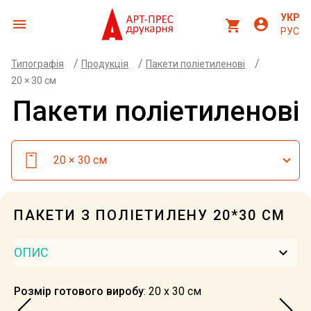
УКР
menu
account_circle
shopping_cart
РУС
/
/
/
Типографія
Продукція
Пакети поліетиленові
20 × 30 см
Пакети поліетиленові
20 × 30 см
ПАКЕТИ З ПОЛІЕТИЛЕНУ 20*30 СМ
keyboard_arrow_down
ОПИС
Розмір готового виробу
: 20 х 30 см