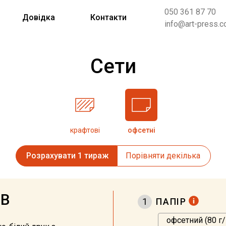
050 361 87 70
Довідка
Контакти
info@art-press.c
Сети
крафтові
офсетні
Розрахувати 1 тираж
Порівняти декілька
ІВ
1
ПАПІР