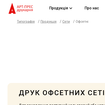
keyboard_arrow_down
Продукція
Про нас
/
/
/
Типографія
Продукція
Сети
Офсетні
ДРУК ОФСЕТНИХ СЕТ