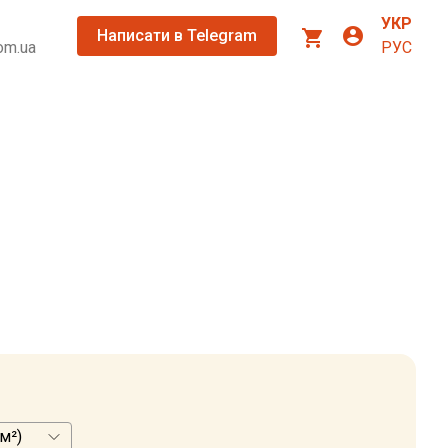
УКР
account_circle
shopping_cart
Написати в Telegram
om.ua
РУС