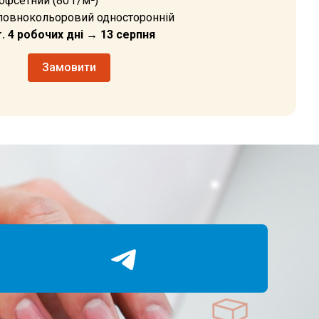
 офсетний (80 г/м²)
повнокольоровий односторонній
. 4 робочих дні → 13 серпня
Замовити