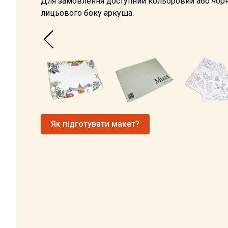
Для замовлення доступний кольоровий або чорн
лицьового боку аркуша.
Як підготувати макет?