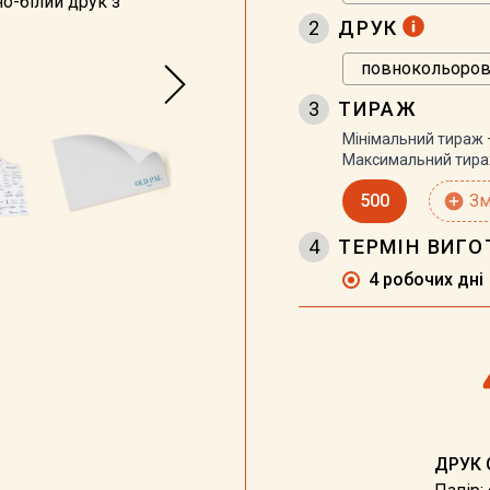
о-білий друк з
2
ДРУК
3
ТИРАЖ
Мінімальний тираж
Максимальний тир
500
add_circle
Зм
4
ТЕРМІН ВИГ
4 робочих дні
ДРУК 