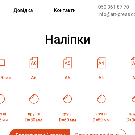
050 361 87 70
Довідка
Контакти
info@art-press.c
м
Наліпки
 70 мм
А6
А5
А4
А
глі
круглі
круглі
круглі
кру
5 мм
D=80 мм
D=60 мм
D=50 мм
D=3