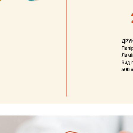
ДРУК
Папі
Ламін
Вид п
500 