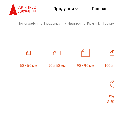
keyboard_arrow_down
Продукція
Про нас
/
/
/
Типографія
Продукція
Наліпки
Круглі D=100 м
50 × 50 мм
90 × 50 мм
90 × 90 мм
100 ×
кру
D=8