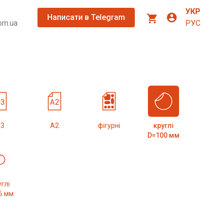
УКР
account_circle
shopping_cart
Написати в Telegram
om.ua
РУС
3
А2
фігурні
круглі
D=100 мм
глі
6 мм