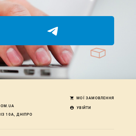
shopping_cart
МОЇ ЗАМОВЛЕННЯ
COM.UA
account_circle
УВІЙТИ
ІЗ 10А, ДНІПРО