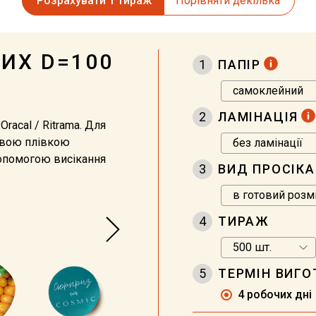
Розрахувати 1 тираж
Порівняти декілька
ИХ D=100
1
ПАПІР
2
ЛАМІНАЦІЯ
racal / Ritrama. Для
евою плівкою
допомогою висікання
3
ВИД ПРОСІК
4
ТИРАЖ
5
ТЕРМІН ВИГ
4 робочих дні