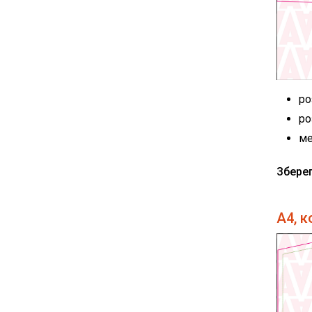
ро
ро
ме
Збере
А4, к