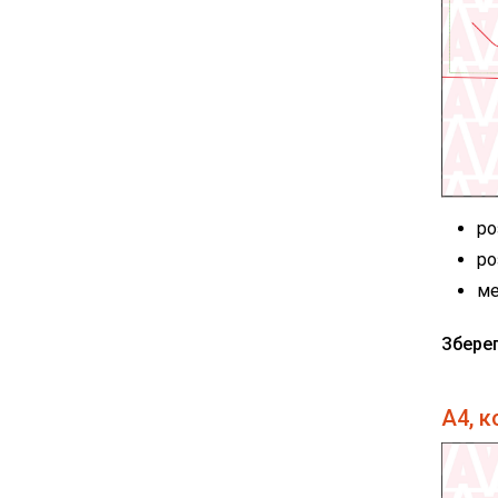
ро
ро
ме
Збере
А4, к