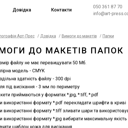
050 361 87 70
Довідка
Контакти
info@art-press.c
пографія Арт-Прес
/
Довідка
/
Вимоги до макетів
/
Папки
МОГИ ДО МАКЕТІВ ПАПОК
змір файлу не має перевищувати 50 Мб.
лірна модель - CMYK
здільна здатність файлу - 300 dpi
ля під висікання - 3 мм по периметру
кети приймаються у форматах *.jpg, *.tiff, *.pdf
и використанні формату *.pdf перекладати шрифти в криві
и використанні формату *.tiff зливати шари та використов
и використанні формату *.jpg вибирати максимальну якість
ачати шаблон ножа для висікання