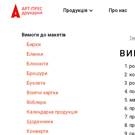
keyboard_arrow_down
Продукція
Про нас
Вимоги до макетів
Ти
Бирки
ВИ
Бланки
Блокноти
ро
Брошури
ко
Буклети
ро
по
Візитні картки
ма
Воблери
пр
Календарна продукція
пр
Щоденники
пр
Конверти
ск