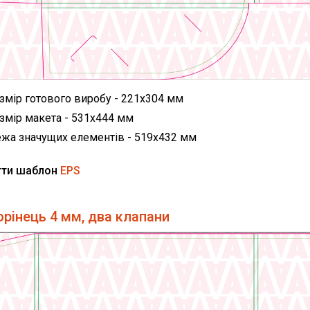
змір готового виробу - 221х304 мм
змір макета - 531х444 мм
жа значущих елементів - 519х432 мм
гти шаблон
EPS
орінець 4 мм, два клапани