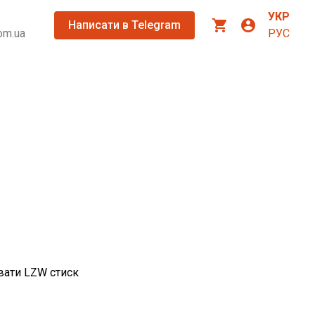
УКР
shopping_cart
account_circle
Написати в Telegram
om.ua
РУС
увати LZW стиск