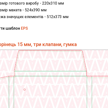
змір готового виробу - 220х310 мм
змір макета - 524х390 мм
жа значущих елементів - 512х373 мм
гти шаблон
EPS
орінець 15 мм, три клапани, гумка