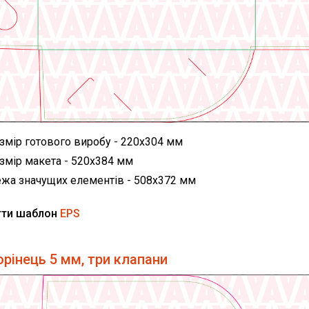
змір готового виробу - 220х304 мм
змір макета - 520х384 мм
жа значущих елементів - 508х372 мм
гти шаблон
EPS
орінець 5 мм, три клапани