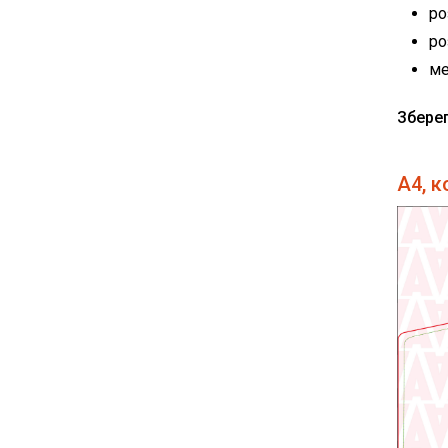
ро
ро
ме
Збере
А4, к