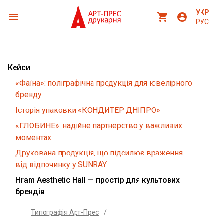
УКР
menu
shopping_cart
account_circle
РУС
Кейси
«Фаїна»: поліграфічна продукція для ювелірного
бренду
Історія упаковки «КОНДИТЕР ДНІПРО»
«ГЛОБИНЕ»: надійне партнерство у важливих
моментах
Друкована продукція, що підсилює враження
від відпочинку у SUNRAY
Hram Aesthetic Hall — простір для культових
брендів
Типографія Арт-Прес
/