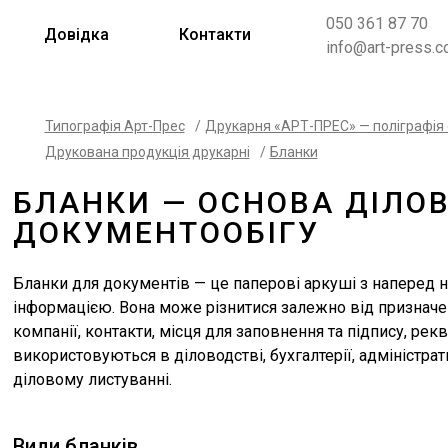
050 361 87 70
Довідка
Контакти
info@art-press.c
Типографія Арт-Прес
/
Друкарня «АРТ-ПРЕС» — поліграфія
Друкована продукція друкарні
/
Бланки
БЛАНКИ — ОСНОВА ДІЛО
ДОКУМЕНТООБІГУ
Бланки для документів — це паперові аркуші з наперед
інформацією. Вона може різнитися залежно від призначен
компанії, контакти, місця для заповнення та підпису, рек
використовуються в діловодстві, бухгалтерії, адміністра
діловому листуванні.
Види бланків