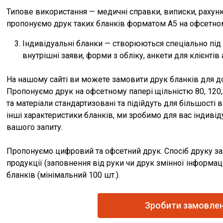
Типове використання — медичні справки, виписки, рахунки,
пропонуємо друк таких бланків форматом А5 на офсетном
Індивідуальні бланки — створюються спеціально під 
внутрішні заяви, форми з обліку, анкети для клієнтів 
На нашому сайті ви можете замовити друк бланків для док
Пропонуємо друк на офсетному папері щільністю 80, 120, 
та матеріали стандартизовані та підійдуть для більшості 
інші характеристики бланків, ми зробимо для вас індиві
вашого запиту.
Пропонуємо цифровий та офсетний друк. Спосіб друку з
продукції (заповнення від руки чи друк змінної інформаці
бланків (мінімальний 100 шт.).