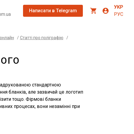
УКР
shopping_cart
account_circle
Написати в Telegram
om.ua
РУС
 онлайн
/
Статті про поліграфію
/
ВОГО
 надрукованою стандартною
ня бланків, але зазвичай це логотип
візити тощо. Фірмові бланки
тивних процесах, вони незамінні при