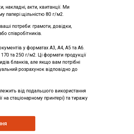
 накладні, акти, квитанції. Ми
у папері щільністю 80 г/м2.
ваші потреби: грамоти, довідки,
або співробітників.
ументів у форматах А3, А4, А5 та А6.
170 та 250 г/м2. Ці формати продукції
видів бланків, але якщо вам потрібні
дуальний розрахунок відповідно до
алежить від подальшого використання
ї на стаціонарному принтері) та тиражу