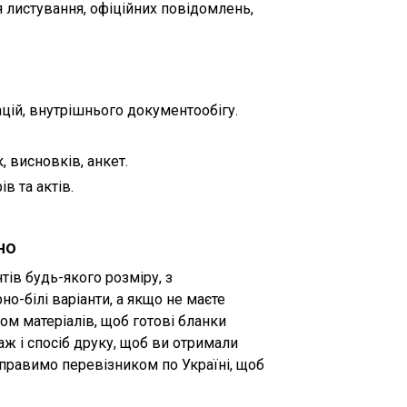
листування, офіційних повідомлень,
цій, внутрішнього документообігу.
 висновків, анкет.
в та актів.
но
ів будь-якого розміру, з
о-білі варіанти, а якщо не маєте
м матеріалів, щоб готові бланки
ж і спосіб друку, щоб ви отримали
ідправимо перевізником по Україні, щоб