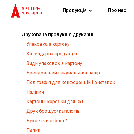
keyboard_arrow_down
Продукція
Про нас
Друкована продукція друкарні
Упаковка з картону
Календарна продукція
Види упаковок з картону
Брендований пакувальний папір
Поліграфія для конференцій і виставок
Наліпки
Картонні коробки для їжі
Друк брошур/каталогів
Буклет чи ліфлет?
Папки