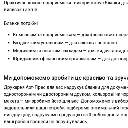
Практично кожне підприємство використовує бланки для 
виписок і звітів.
Бланки потрібні:
Компаніям та підприємствам — для фінансових опера
Бюджетним установам — для наказів і постанов.
Медичним та освітнім закладам — для видачі довідок,
Юридичним і фінансовим організаціям — для договорі
Ми допоможемо зробити це красиво та зруч
Друкарня Арт-Прес для вас надрукує бланки для документ
одностороннім чи двостороннім друком, кольорові чи чорн
макета — ми зробимо його для вас. Допоможемо з виборо
задовольнили ваші потреби, підберемо оптимальний тира
вигідну ціну, надрукуємо продукцію за 3 робочі дні та в
ваші робочі процеси не порушувались.