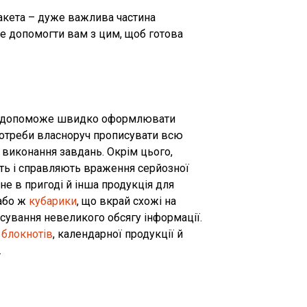
акета – дуже важлива частина
е допомогти вам з цим, щоб готова
тів допоможе швидко оформлювати
 потреби власноруч прописувати всю
виконання завдань. Окрім цього,
ть і справляють враження серйозної
ане в пригоді й інша продукція для
 або ж
кубарики
, що вкрай схожі на
исування невеликого обсягу інформації.
,
блокнотів
, календарної продукції й
.