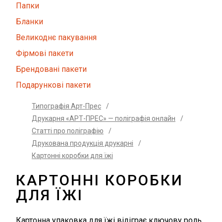
Папки
Бланки
Великоднє пакування
Фірмові пакети
Брендовані пакети
Подарункові пакети
Типографія Арт-Прес
/
Друкарня «АРТ-ПРЕС» — поліграфія онлайн
/
Статті про поліграфію
/
Друкована продукція друкарні
/
Картонні коробки для їжі
КАРТОННІ КОРОБКИ
ДЛЯ ЇЖІ
Картонна упаковка для їжі відіграє ключову роль