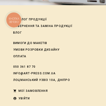
КНОПКА
КАТАЛОГ ПРОДУКЦІЇ
ЗВ'ЯЗКУ
ПОВЕРНЕННЯ ТА ЗАМІНА ПРОДУКЦІЇ
БЛОГ
ВИМОГИ ДО МАКЕТІВ
УМОВИ РОЗРОБКИ ДИЗАЙНУ
ОПЛАТА
050 361 87 70
INFO@ART-PRESS.COM.UA
ЛОЦМАНСЬКИЙ УЗВІЗ 10А, ДНІПРО
shopping_cart
МОЇ ЗАМОВЛЕННЯ
account_circle
УВІЙТИ