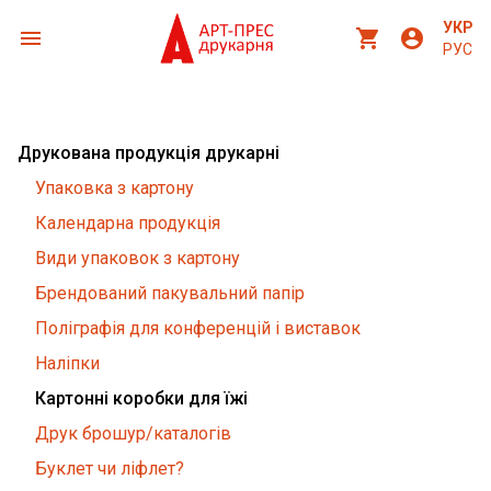
УКР
menu
shopping_cart
account_circle
РУС
Друкована продукція друкарні
Упаковка з картону
Календарна продукція
Види упаковок з картону
Брендований пакувальний папір
Поліграфія для конференцій і виставок
Наліпки
Картонні коробки для їжі
Друк брошур/каталогів
Буклет чи ліфлет?