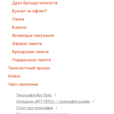
Друк брошур/каталогів
Буклет чи ліфлет?
Папки
Бланки
Великоднє пакування
Фірмові пакети
Брендовані пакети
Подарункові пакети
Технологічний процес
Кейси
Часті запитання
Типографія Арт-Прес
/
Друкарня «АРТ-ПРЕС» — поліграфія онлайн
/
Статті про поліграфію
/