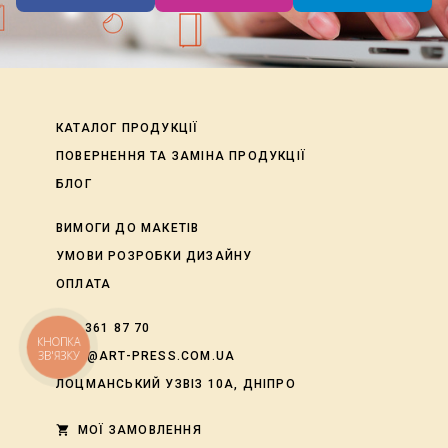
КАТАЛОГ ПРОДУКЦІЇ
ПОВЕРНЕННЯ ТА ЗАМІНА ПРОДУКЦІЇ
БЛОГ
ВИМОГИ ДО МАКЕТІВ
УМОВИ РОЗРОБКИ ДИЗАЙНУ
ОПЛАТА
050 361 87 70
КНОПКА
ЗВ'ЯЗКУ
INFO@ART-PRESS.COM.UA
ЛОЦМАНСЬКИЙ УЗВІЗ 10А, ДНІПРО
shopping_cart
МОЇ ЗАМОВЛЕННЯ