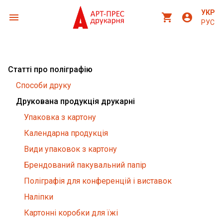
УКР
menu
shopping_cart
account_circle
РУС
Статті про поліграфію
Способи друку
Друкована продукція друкарні
Упаковка з картону
Календарна продукція
Види упаковок з картону
Брендований пакувальний папір
Поліграфія для конференцій і виставок
Наліпки
Картонні коробки для їжі