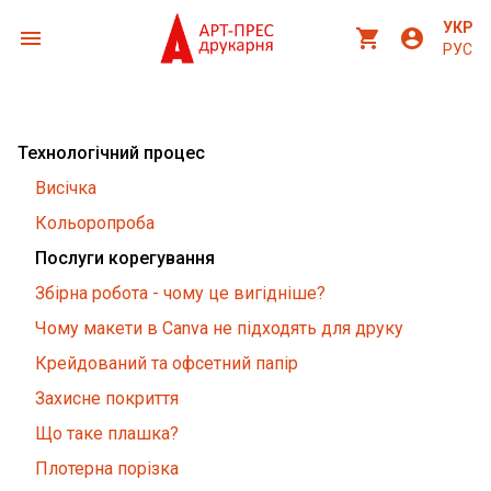
УКР
menu
shopping_cart
account_circle
РУС
Технологічний процес
Висічка
Кольоропроба
Послуги корегування
Збірна робота - чому це вигідніше?
Чому макети в Canva не підходять для друку
Крейдований та офсетний папір
Захисне покриття
Що таке плашка?
Плотерна порізка