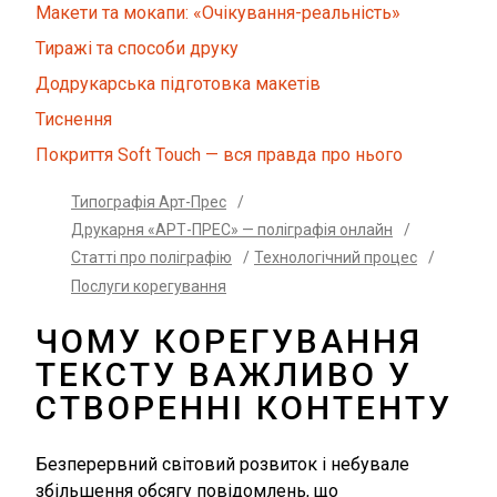
Макети та мокапи: «Очікування-реальність»
Тиражі та способи друку
Додрукарська підготовка макетів
Тиснення
Покриття Soft Touch — вся правда про нього
Типографія Арт-Прес
/
Друкарня «АРТ-ПРЕС» — поліграфія онлайн
/
Статті про поліграфію
/
Технологічний процес
/
Послуги корегування
ЧОМУ КОРЕГУВАННЯ
ТЕКСТУ ВАЖЛИВО У
СТВОРЕННІ КОНТЕНТУ
Безперервний світовий розвиток і небувале
збільшення обсягу повідомлень, що