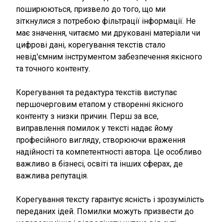
поширюються, призвело до того, що ми
зіткнулися з потребою фільтрації інформації. Не
має значення, читаємо ми друковані матеріали чи
цифрові дані, корегування текстів стало
невід'ємним інструментом забезпечення якісного
та точного контенту.
Корегування та редактура текстів виступає
першочерговим етапом у створенні якісного
контенту з низки причин. Перш за все,
виправлення помилок у тексті надає йому
професійного вигляду, створюючи враження
надійності та компетентності автора. Це особливо
важливо в бізнесі, освіті та інших сферах, де
важлива репутація.
Корегування тексту гарантує ясність і зрозумілість
переданих ідей. Помилки можуть призвести до